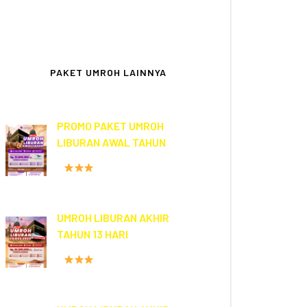
Kami tidak bertanggung jawab atas
transaksi di luar nomor rekening di atas
PAKET UMROH LAINNYA
PROMO PAKET UMROH
LIBURAN AWAL TAHUN
FASILITAS HOTEL
PROGRAM
12 HARI
UMROH LIBURAN AKHIR
TAHUN 13 HARI
FASILITAS HOTEL
PROGRAM
13 HARI