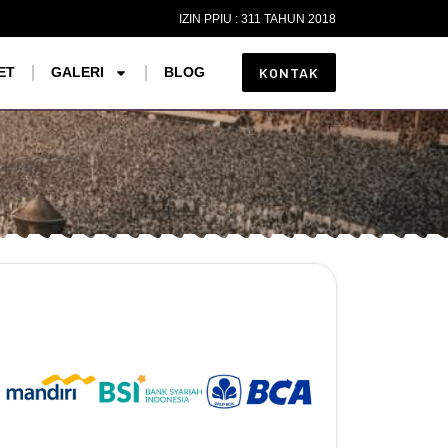
IZIN PPIU : 311 TAHUN 2018
ET
GALERI
BLOG
KONTAK
Rekening Pembayaran
PT. MARGI SUCI MINARFA