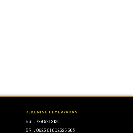
REKENING PEMBAYARAN
BSI : 799 921 2128
BRI : 0623 01 002325 563