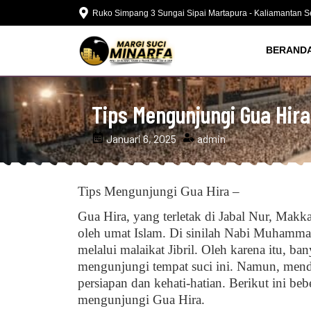
Ruko Simpang 3 Sungai Sipai Martapura - Kaliamantan S
BERAND
Tips Mengunjungi Gua Hira
Januari 6, 2025
admin
Tips Mengunjungi Gua Hira –
Gua Hira, yang terletak di Jabal Nur, Makk
oleh umat Islam. Di sinilah Nabi Muham
melalui malaikat Jibril. Oleh karena itu, b
mengunjungi tempat suci ini. Namun, men
persiapan dan kehati-hatian. Berikut ini be
mengunjungi Gua Hira.