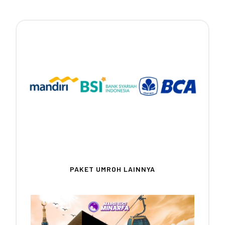
Rekening Pembayaran
PT. MARGI SUCI MINARFA
Kami tidak bertanggung jawab atas
transaksi di luar nomor rekening di atas
PAKET UMROH LAINNYA