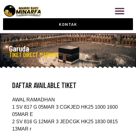
KONTAK
Garuda
T
T
T
I
I
I
K
K
K
E
E
E
T
T
T
D
D
T
I
I
R
R
R
A
E
E
N
C
C
S
T
T
I
T
J
M
E
E
A
D
D
D
I
N
A
A
H
H
DAFTAR AVAILABLE TIKET
AWAL RAMADHAN
1 SV 817 G 05MAR 3 CGKJED HK25 1000 1600
05MAR E
2 SV 816 G 12MAR 3 JEDCGK HK25 1830 0815
13MAR r