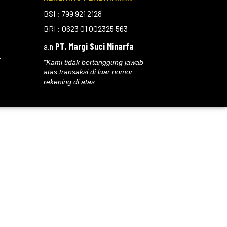
BSI : 799 921 2128
BRI : 0623 01 002325 563
a.n
PT. Margi Suci Minarfa
r
*Kami tidak bertanggung jawab
atas transaksi di luar nomor
rekening di atas