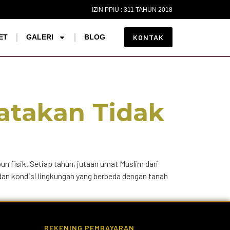
IZIN PPIU : 311 TAHUN 2018
ET
GALERI
BLOG
KONTAK
atakan Tidak
n fisik. Setiap tahun, jutaan umat Muslim dari
dan kondisi lingkungan yang berbeda dengan tanah
REKENING PEMBAYARAN