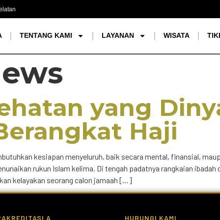
elatan
A
TENTANG KAMI
LAYANAN
WISATA
TIK
ews
sehatan yang Diny
Berangkat Haji
butuhkan kesiapan menyeluruh, baik secara mental, finansial, maupu
nunaikan rukun Islam kelima. Di tengah padatnya rangkaian ibadah 
ukan kelayakan seorang calon jamaah […]
AKREDITASI A
HUBUNGI KAMI