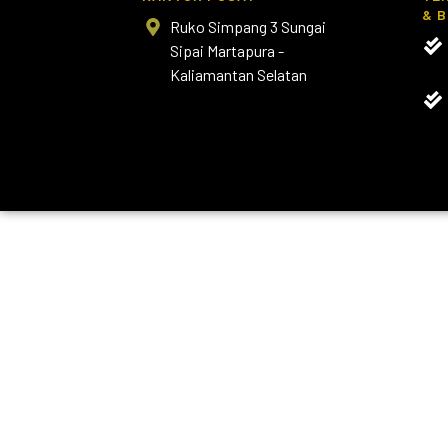
& B
Ruko Simpang 3 Sungai
Sipai Martapura -
Kaliamantan Selatan