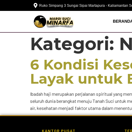
Ruko Simpang 3 Sungai Sipai Martapura - Kaliamantan S
BERAND
Kategori:
N
6 Kondisi Ke
Layak untuk 
Ibadah haji merupakan perjalanan spiritual yang mem
seluruh dunia berangkat menuju Tanah Suci untuk me
air, kesehatan menjadi faktor utama dalam menent
KANTOR PUSAT
TER